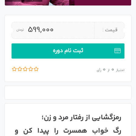
599,000
قیمت :
تومان
ثبت نام دوره
0
0
امتیاز
از
رأی
رمزگشایی از رفتار مرد و زن؛
رگ خواب همسرت را پیدا کن و