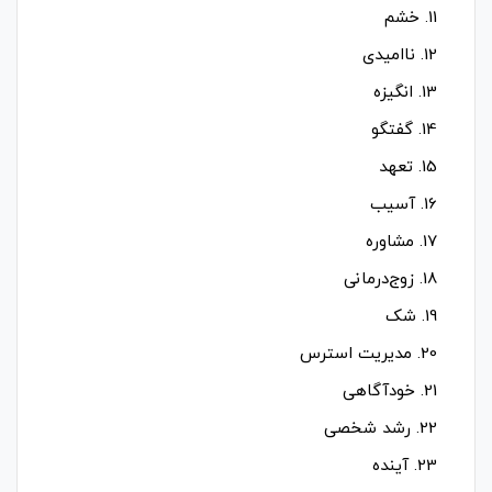
11. خشم
12. ناامیدی
13. انگیزه
14. گفتگو
15. تعهد
16. آسیب
17. مشاوره
18. زوج‌درمانی
19. شک
20. مدیریت استرس
21. خودآگاهی
22. رشد شخصی
23. آینده