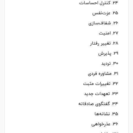
24. کنترل احساسات
25. عزت‌نفس
26. شفاف‌سازی
27. امنیت
28. تغییر رفتار
29. پذیرش
30. تردید
31. مشاوره فردی
32. تغییرات مثبت
33. تعهدات جدید
34. گفتگوی صادقانه
35. نشانه‌ها
36. عذرخواهی