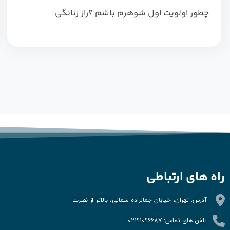
چطور اولویت اول شوهرم باشم ؟راز زنانگی
راه های ارتباطی
آدرس: تهران، خیابان جمالزاده شمالی، بالاتر از نصرت
تلفن های تماس: 02191096687